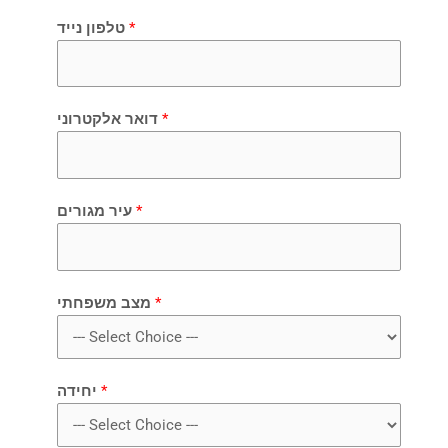
ט
*
טלפון נייד
ר
ו
נ
י
*
דואר אלקטרוני
ש
ם
*
עיר מגורים
*
מצב משפחתי
*
יחידה